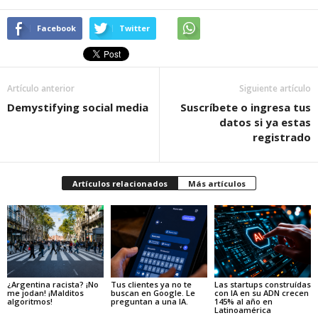
Facebook
Twitter
Artículo anterior
Siguiente artículo
Demystifying social media
Suscríbete o ingresa tus
datos si ya estas
registrado
Artículos relacionados
Más artículos
¿Argentina racista? ¡No
Tus clientes ya no te
Las startups construídas
me jodan! ¡Malditos
buscan en Google. Le
con IA en su ADN crecen
algoritmos!
preguntan a una IA.
145% al año en
Latinoamérica