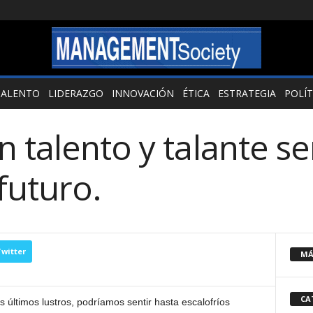
TALENTO
LIDERAZGO
INNOVACIÓN
ÉTICA
ESTRATEGIA
POLÍT
 talento y talante se
 futuro.
witter
MÁ
CA
os últimos lustros, podríamos sentir hasta escalofríos