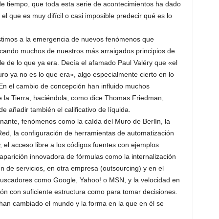
 de tiempo, que toda esta serie de acontecimientos ha dado
l que es muy difícil o casi imposible predecir qué es lo
sistimos a la emergencia de nuevos fenómenos que
stocando muchos de nuestros más arraigados principios de
ble de lo que ya era. Decía el afamado Paul Valéry que «el
ro ya no es lo que era», algo especialmente cierto en lo
 En el cambio de concepción han influido muchos
e la Tierra, haciéndola, como dice Thomas Friedman,
 añadir también el calificativo de líquida.
inante, fenómenos como la caída del Muro de Berlín, la
Red, la configuración de herramientas de automatización
 el acceso libre a los códigos fuentes con ejemplos
 aparición innovadora de fórmulas como la internalización
ión de servicios, en otra empresa (outsourcing) y en el
e buscadores como Google, Yahoo! o MSN, y la velocidad en
ción con suficiente estructura como para tomar decisiones.
han cambiado el mundo y la forma en la que en él se