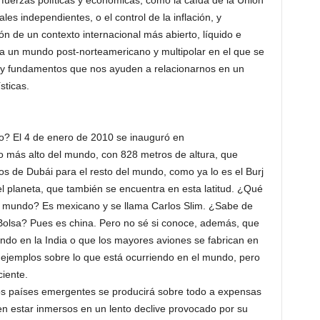
fuerzas políticas y económicas, como la caída de la Unión
ales independientes, o el control de la inflación, y
n de un contexto internacional más abierto, líquido e
 un mundo post-norteamericano y multipolar en el que se
s y fundamentos que nos ayuden a relacionarnos en un
sticas.
o? El 4 de enero de 2010 se inauguró en
icio más alto del mundo, con 828 metros de altura, que
os de Dubái para el resto del mundo, como ya lo es el Burj
 del planeta, que también se encuentra en esta latitud. ¿Qué
el mundo? Es mexicano y se llama Carlos Slim. ¿Sabe de
Bolsa? Pues es china. Pero no sé si conoce, además, que
ndo en la India o que los mayores aviones se fabrican en
 ejemplos sobre lo que está ocurriendo en el mundo, pero
iente.
os países emergentes se producirá sobre todo a expensas
en estar inmersos en un lento declive provocado por su