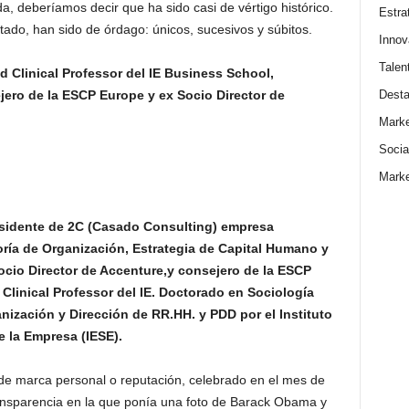
a, deberíamos decir que ha sido casi de vértigo histórico.
Estra
ado, han sido de órdago: únicos, sucesivos y súbitos.
Innov
Talen
 Clinical Professor del IE Business School,
Dest
jero de la ESCP Europe y ex Socio Director de
Marke
Socia
Marke
sidente de 2C (Casado Consulting) empresa
oría de Organización, Estrategia de Capital Humano y
ocio Director de Accenture,y consejero de la ESCP
Clinical Professor del IE. Doctorado en Sociología
anización y Dirección de RR.HH. y PDD por el Instituto
e la Empresa (IESE).
de marca personal o reputación, celebrado en el mes de
ansparencia en la que ponía una foto de Barack Obama y