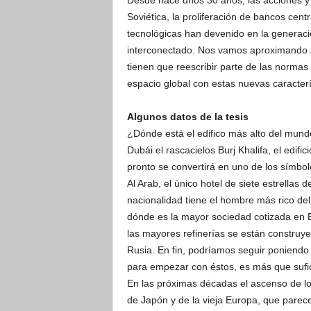
Desde hace unos 30 años, las acciones y 
Soviética, la proliferación de bancos centr
tecnológicas han devenido en la generació
interconectado. Nos vamos aproximando a
tienen que reescribir parte de las norma
espacio global con estas nuevas caracterí
Algunos datos de la tesis
¿Dónde está el edifico más alto del mund
Dubái el rascacielos Burj Khalifa, el edif
pronto se convertirá en uno de los símbol
Al Arab, el único hotel de siete estrellas
nacionalidad tiene el hombre más rico d
dónde es la mayor sociedad cotizada en 
las mayores refinerías se están construye
Rusia. En fin, podríamos seguir poniendo
para empezar con éstos, es más que sufic
En las próximas décadas el ascenso de l
de Japón y de la vieja Europa, que parec