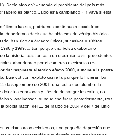
I). Decía algo así: «cuando el presidente del país más
or rapero es blanco…algo está cambiando». Y vaya si está
os últimos lustros, podríamos sentir hasta escalofríos
a, deberíamos decir que ha sido casi de vértigo histórico.
ado, han sido de órdago: únicos, sucesivos y súbitos.
1998 y 1999, al tiempo que una bolsa exuberante
e la historia, asistíamos a un crecimiento sin precedentes
iales, abanderado por el comercio electrónico (e-
r dar respuesta al temido efecto 2000, aunque a la postre
 burbuja dot.com explotó casi a la par que lo hicieran los
 11 de septiembre de 2001; una fecha que alumbró la
 dolor los corazones y tiñendo de sangre las calles, no
olas y londinenses, aunque eso fuera posteriormente, tras
e la propia razón, del 11 de marzo de 2004 y del 7 de junio
estos tristes acontecimientos, una pequeña depresión que