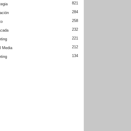
821
tegia
284
ación
258
to
232
acada
221
ting
212
l Media
134
ting