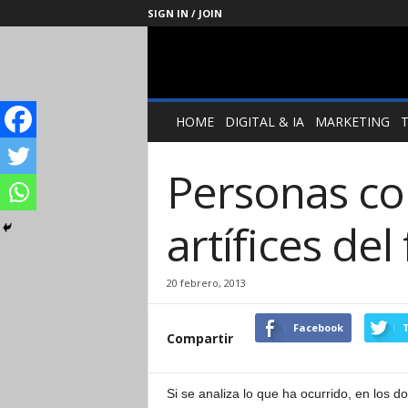
SIGN IN / JOIN
Management
Society
HOME
DIGITAL & IA
MARKETING
Personas con
artífices del
20 febrero, 2013
Facebook
T
Compartir
Si se analiza lo que ha ocurrido, en los d