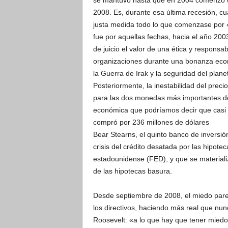
se mantuvo hasta que en 2004 comenzó u
2008. Es, durante esa última recesión, c
justa medida todo lo que comenzase por 
fue por aquellas fechas, hacia el año 200
de juicio el valor de una ética y responsa
organizaciones durante una bonanza econ
la Guerra de Irak y la seguridad del plan
Posteriormente, la inestabilidad del preci
para las dos monedas más importantes de
económica que podríamos decir que casi
compró por 236 millones de dólares
Bear Stearns, el quinto banco de inversi
crisis del crédito desatada por las hipot
estadounidense (FED), y que se material
de las hipotecas basura.
Desde septiembre de 2008, el miedo par
los directivos, haciendo más real que nun
Roosevelt: «a lo que hay que tener miedo e