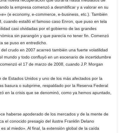
na nueva recuperación que duraría hasta mediados de
uando la empresa comenzó a desmitificar y a valorar en su
«e» (e economy, e-commerce, e-business, etc.). También
3, cuando estalló el famoso caso Enron, que puso en tela
bilidad casi olvidadas por el gobierno de las grandes
ómica sin parangón y que parecía no tener fin. Comenzó
eta se puso en entredicho.
o del crudo en 2007 acarreó también una fuerte volatilidad
l mundo y todo confluyó en un escenario de incertidumbre
 comenzó el 17 de marzo de 2008, cuando J.P. Morgan
ón de Estados Unidos y uno de los más afectados por la
ecas basura o subprime, respaldado por la Reserva Federal
izó en la crisis que se denominó, como ya hemos apuntado,
ece haberse apoderado de los mercados y de la mente de
ca el conocido presagio del ilustre Franklin Delano
s al miedo». Al final, la extensión global de la caída