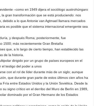
r evidente –como en 1949 dijera el sociólogo austrohúngaro
, la gran transformación que se está produciendo: nos
o, debido a lo que Antonie van Agtmael llamara mercados
ia es posible que el sistema internacional emergente sea
duría, y después Roma; posteriormente, fue
ño 1500; más recientemente Gran Bretaña
es que, a lo largo de cierto tiempo, han establecido las
s de la historia.
tipolar dirigido por un grupo de países europeos en el
el testigo del poder a unos
e con el rol de líder durante más de un siglo; aunque
azón, que durante gran parte de estos últimos cien años ha
ra Fría entre Estados Unidos y la Unión Soviética. Desde la
 su signo crítico en el derribo del Muro de Berlín en 1989,
polar dominado por el Gran Hermano de los Estados