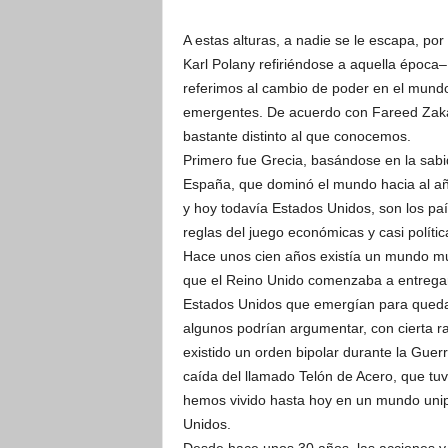
A estas alturas, a nadie se le escapa, po
Karl Polany refiriéndose a aquella época–
referimos al cambio de poder en el mund
emergentes. De acuerdo con Fareed Zakar
bastante distinto al que conocemos.
Primero fue Grecia, basándose en la sabi
España, que dominó el mundo hacia al a
y hoy todavía Estados Unidos, son los país
reglas del juego económicas y casi política
Hace unos cien años existía un mundo mul
que el Reino Unido comenzaba a entregar 
Estados Unidos que emergían para quedars
algunos podrían argumentar, con cierta r
existido un orden bipolar durante la Guer
caída del llamado Telón de Acero, que tuvo
hemos vivido hasta hoy en un mundo uni
Unidos.