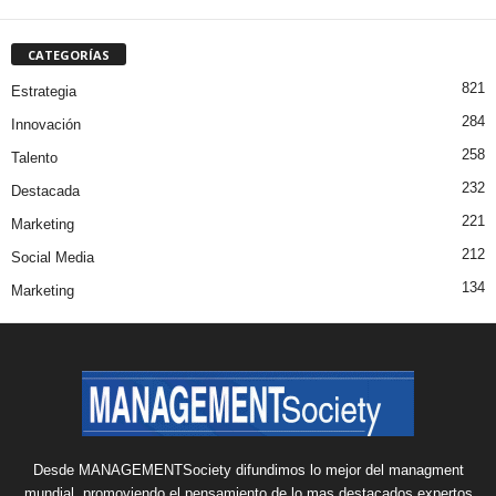
CATEGORÍAS
821
Estrategia
284
Innovación
258
Talento
232
Destacada
221
Marketing
212
Social Media
134
Marketing
Desde MANAGEMENTSociety difundimos lo mejor del managment
mundial, promoviendo el pensamiento de lo mas destacados expertos