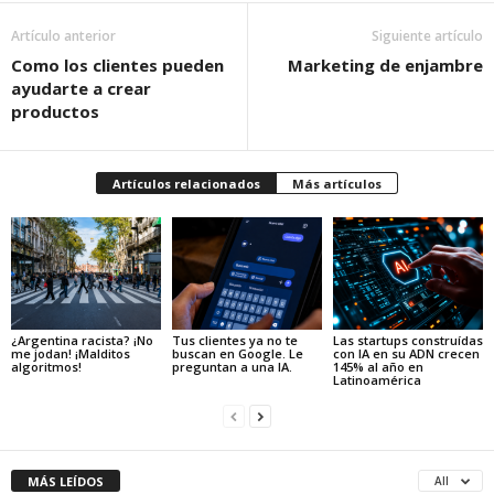
Artículo anterior
Siguiente artículo
Como los clientes pueden
Marketing de enjambre
ayudarte a crear
productos
Artículos relacionados
Más artículos
¿Argentina racista? ¡No
Tus clientes ya no te
Las startups construídas
me jodan! ¡Malditos
buscan en Google. Le
con IA en su ADN crecen
algoritmos!
preguntan a una IA.
145% al año en
Latinoamérica
MÁS LEÍDOS
All