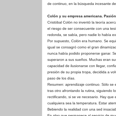
de continuo, en la búsqueda incesante de
Colón y su empresa americana. Pasión 
Cristóbal Colón no inventó la teoría acerc
el riesgo de ser consecuente con una tesi
redonda, se sabía, pero nadie lo había e
Por supuesto, Colón era humano. Se equiv
igual se consagró como el gran dinamizado
nunca había podido proponerse ganar. Se 
superaron a sus sueños. Muchas eran sus 
capacidad de ilusionarse con llegar, confi
presión de su propia tropa, decidida a vol
paso de los días.
Resumen: aprendizaje continuo. Sólo se e
tras otro afrontando la rutina, siguiendo 
rectificando, si se ve necesario. Hay que e
cualquiera sea la temperatura. Estar atent
Bebiendo la realidad con una sed insaci
En algo que permanece al servicio de muc