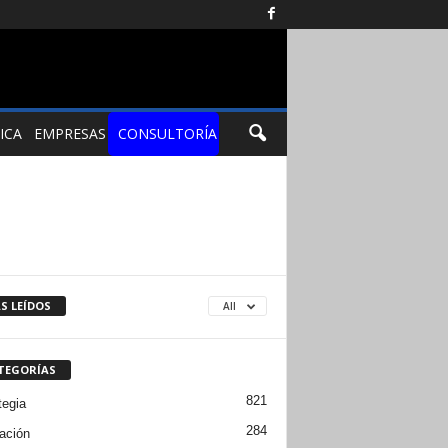
ICA
EMPRESAS
CONSULTORÍA
S LEÍDOS
All
TEGORÍAS
821
tegia
284
ación