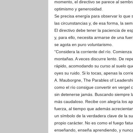
momento, el directivo se parece al sembra
optimismo y generosidad.
Se precisa energía para observar lo que 
las circunstancias y, de esa forma, la semi
El directivo debe tener la paciencia de e
y, para ello, necesita armarse de una fu
se agota en puro voluntarismo.
“Considera la corriente del río. Comienza 
montañas. A veces discurre lento. De re
rápido, acomodando su curso al suelo que
oyes su ruido. Si lo tocas, apenas la cor
A. Mauborgne, The Parables of Leadership
como el río consigue convertir en vergel c
sin detenerse jamás. Buscando siempre la 
más caudaloso. Recibe con alegría los apo
fuerza, al tiempo que además acrecientan
un símbolo de la verdadera clave de la s
propio carácter. No es como el fuego fat
enseñando, enseña aprendiendo, y nunca 