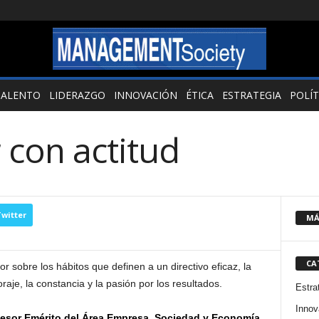
TALENTO
LIDERAZGO
INNOVACIÓN
ÉTICA
ESTRATEGIA
POLÍT
con actitud
witter
MÁ
CA
or sobre los hábitos que definen a un directivo eficaz, la
aje, la constancia y la pasión por los resultados.
Estra
Innov
esor Emérito del Área Empresa, Sociedad y Economía