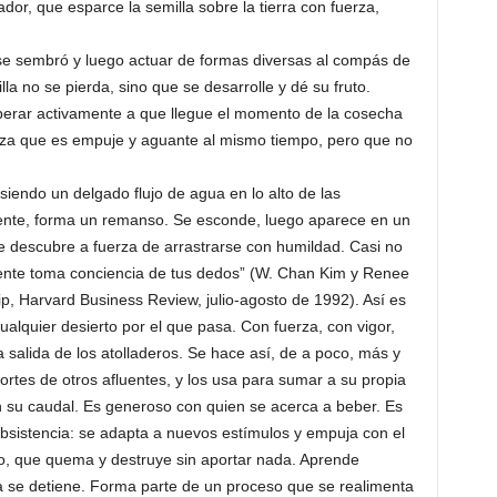
dor, que esparce la semilla sobre la tierra con fuerza,
se sembró y luego actuar de formas diversas al compás de
lla no se pierda, sino que se desarrolle y dé su fruto.
sperar activamente a que llegue el momento de la cosecha
erza que es empuje y aguante al mismo tiempo, pero que no
siendo un delgado flujo de agua en lo alto de las
pente, forma un remanso. Se esconde, luego aparece en un
 descubre a fuerza de arrastrarse con humildad. Casi no
riente toma conciencia de tus dedos” (W. Chan Kim y Renee
, Harvard Business Review, julio-agosto de 1992). Así es
ualquier desierto por el que pasa. Con fuerza, con vigor,
salida de los atolladeros. Se hace así, de a poco, más y
rtes de otros afluentes, y los usa para sumar a su propia
 su caudal. Es generoso con quien se acerca a beber. Es
ubsistencia: se adapta a nuevos estímulos y empuja con el
uo, que quema y destruye sin aportar nada. Aprende
se detiene. Forma parte de un proceso que se realimenta