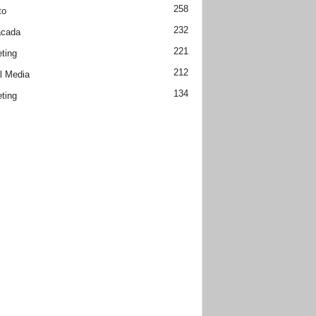
258
to
232
acada
221
ting
212
l Media
134
ting