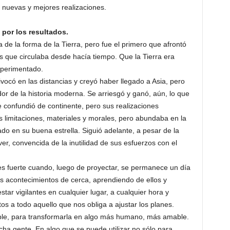
 nuevas y mejores realizaciones.
por los resultados.
a de la forma de la Tierra, pero fue el primero que afrontó
s que circulaba desde hacía tiempo. Que la Tierra era
xperimentado.
ocó en las distancias y creyó haber llegado a Asia, pero
r de la historia moderna. Se arriesgó y ganó, aún, lo que
confundió de continente, pero sus realizaciones
limitaciones, materiales y morales, pero abundaba en la
ado en su buena estrella. Siguió adelante, a pesar de la
ver, convencida de la inutilidad de sus esfuerzos con el
s fuerte cuando, luego de proyectar, se permanece un día
los acontecimientos de cerca, aprendiendo de ellos y
star vigilantes en cualquier lugar, a cualquier hora y
os a todo aquello que nos obliga a ajustar los planes.
able, para transformarla en algo más humano, más amable.
ha gente. En algo que se puede utilizar no sólo para