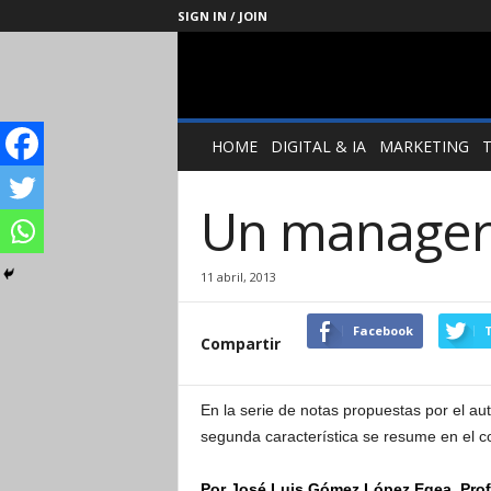
SIGN IN / JOIN
Management
Society
HOME
DIGITAL & IA
MARKETING
Un manager 
11 abril, 2013
Facebook
T
Compartir
En la serie de notas propuestas por el aut
segunda característica se resume en el cor
Por José Luis Gómez López Egea, Prof