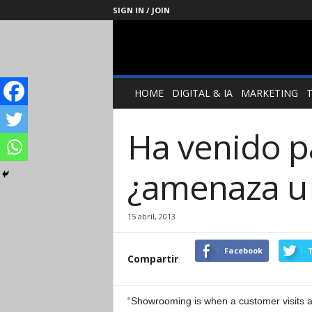
SIGN IN / JOIN
Management
Society
HOME
DIGITAL & IA
MARKETING
Ha venido 
¿amenaza u
15 abril, 2013
Facebook
T
Compartir
“Showrooming is when a customer visits a b