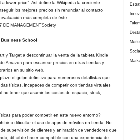
a lower price”. Así define la Wikipedia la creciente
Estra
eguir los mejores precios sin renunciar al contacto
Innov
 evaluación más completa de éste.
Talen
7 DE MANAGEMENTSociety
Dest
E Business School
Marke
Socia
t y Target a descontinuar la venta de la tableta Kindle
Marke
 de Amazon para escanear precios en otras tiendas y
arlos en su sitio web.
lazo el golpe definitivo para numerosos detallistas que
das físicas, incapaces de competir con tiendas virtuales
 no tener que asumir los costos de espacio, stock,
físicas para poder competir en este nuevo entorno?
ohibir o dificultar el uso de apps de móviles en tienda. No
 de supervisión de clientes y animación de vendedores que
ado, difícil de hacer compatible con una experiencia de