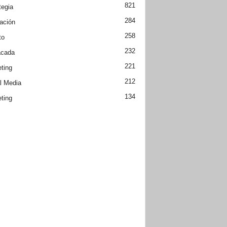
821
tegia
284
ación
258
to
232
acada
221
ting
212
l Media
134
ting