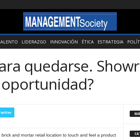
TALENTO
LIDERAZGO
INNOVACIÓN
ÉTICA
ESTRATEGIA
POLÍT
para quedarse. Show
 oportunidad?
witter
MÁ
CA
rick and mortar retail location to touch and feel a product