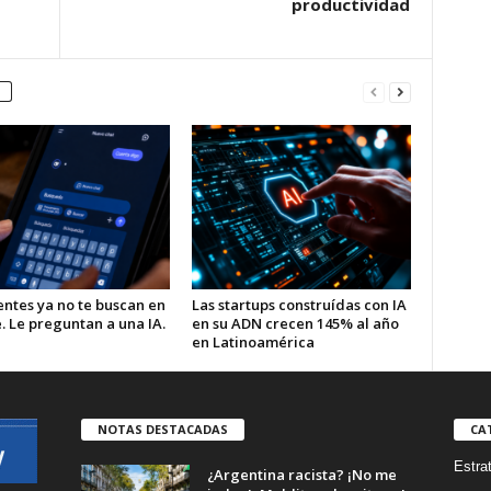
productividad
entes ya no te buscan en
Las startups construídas con IA
. Le preguntan a una IA.
en su ADN crecen 145% al año
en Latinoamérica
NOTAS DESTACADAS
CA
Estra
¿Argentina racista? ¡No me