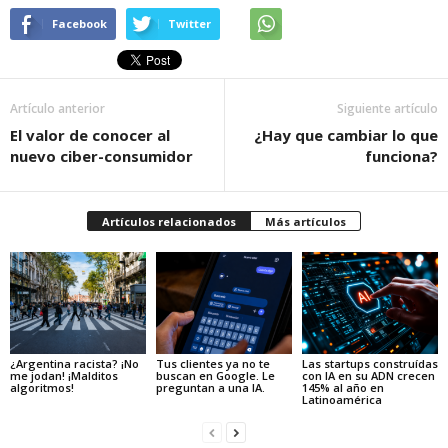
Facebook
Twitter
Artículo anterior
Siguiente artículo
El valor de conocer al
¿Hay que cambiar lo que
nuevo ciber-consumidor
funciona?
Artículos relacionados
Más artículos
¿Argentina racista? ¡No
Tus clientes ya no te
Las startups construídas
me jodan! ¡Malditos
buscan en Google. Le
con IA en su ADN crecen
algoritmos!
preguntan a una IA.
145% al año en
Latinoamérica