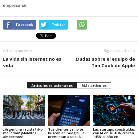
empresarial.
Facebook
Twitter
Artículo anterior
Siguiente artículo
La vida sin internet no es
Dudas sobre el equipo de
vida
Tim Cook de Apple
Artículos relacionados
Más artículos
¿Argentina racista? ¡No
Tus clientes ya no te
Las startups construídas
me jodan! ¡Malditos
buscan en Google. Le
con IA en su ADN crecen
algoritmos!
preguntan a una IA.
145% al año en