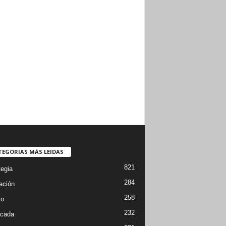
TEGORIAS MÁS LEIDAS
821
tegia
284
ación
258
to
232
cada