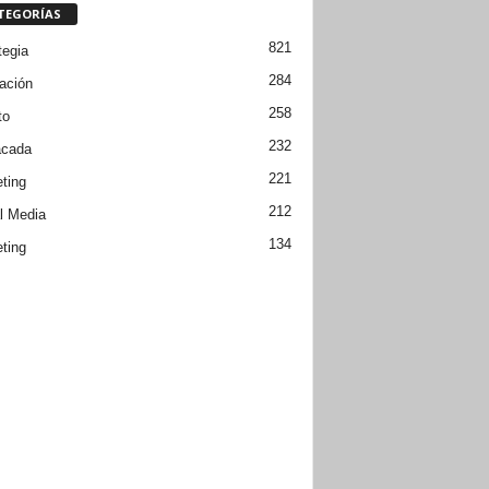
TEGORÍAS
821
tegia
284
ación
258
to
232
acada
221
ting
212
l Media
134
ting