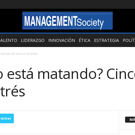
TALENTO
LIDERAZGO
INNOVACIÓN
ÉTICA
ESTRATEGIA
POLÍT
 formas de reducir el estrés
lo está matando? Cin
strés
witter
MÁ