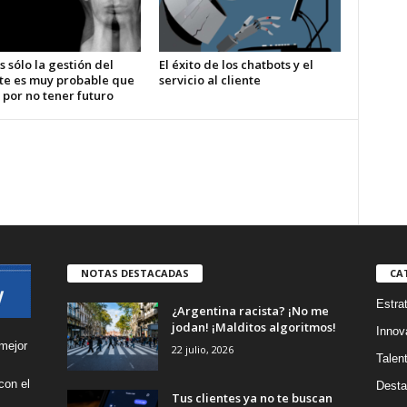
s sólo la gestión del
El éxito de los chatbots y el
te es muy probable que
servicio al cliente
 por no tener futuro
NOTAS DESTACADAS
CA
Estra
¿Argentina racista? ¡No me
jodan! ¡Malditos algoritmos!
Innov
mejor
22 julio, 2026
Talen
con el
Desta
Tus clientes ya no te buscan
s