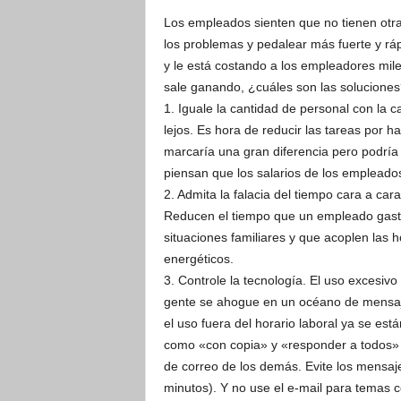
Los empleados sienten que no tienen otr
los problemas y pedalear más fuerte y rápi
y le está costando a los empleadores mile
sale ganando, ¿cuáles son las soluciones
1. Iguale la cantidad de personal con la c
lejos. Es hora de reducir las tareas por h
marcaría una gran diferencia pero podría 
piensan que los salarios de los empleados
2. Admita la falacia del tiempo cara a cara
Reducen el tiempo que un empleado gasta 
situaciones familiares y que acoplen las h
energéticos.
3. Controle la tecnología. El uso excesivo
gente se ahogue en un océano de mensajes 
el uso fuera del horario laboral ya se e
como «con copia» y «responder a todos» c
de correo de los demás. Evite los mensaje
minutos). Y no use el e-mail para temas c