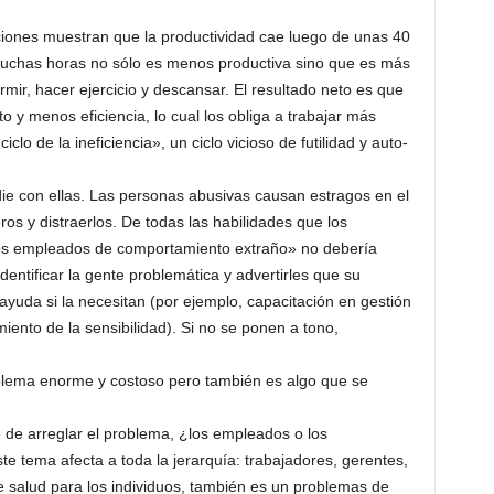
aciones muestran que la productividad cae luego de unas 40
uchas horas no sólo es menos productiva sino que es más
ir, hacer ejercicio y descansar. El resultado neto es que
 y menos eficiencia, lo cual los obliga a trabajar más
clo de la ineficiencia», un ciclo vicioso de futilidad y auto-
idie con ellas. Las personas abusivas causan estragos en el
os y distraerlos. De todas las habilidades que los
 los empleados de comportamiento extraño» no debería
dentificar la gente problemática y advertirles que su
yuda si la necesitan (por ejemplo, capacitación en gestión
miento de la sensibilidad). Si no se ponen a tono,
roblema enorme y costoso pero también es algo que se
 de arreglar el problema, ¿los empleados o los
 tema afecta a toda la jerarquía: trabajadores, gerentes,
e salud para los individuos, también es un problemas de