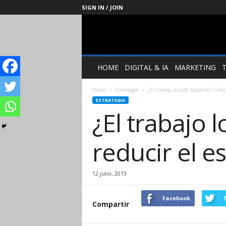
SIGN IN / JOIN
Management
Society
HOME
DIGITAL & IA
MARKETING
Home
Estrategia
¿El trabajo lo está matando? Cinco
ESTRATEGIA
¿El trabajo 
reducir el e
12 julio, 2013
Facebook
T
Compartir