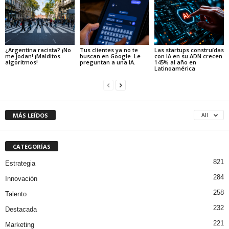
¿Argentina racista? ¡No
Tus clientes ya no te
Las startups construídas
me jodan! ¡Malditos
buscan en Google. Le
con IA en su ADN crecen
algoritmos!
preguntan a una IA.
145% al año en
Latinoamérica
MÁS LEÍDOS
All
CATEGORÍAS
821
Estrategia
284
Innovación
258
Talento
232
Destacada
221
Marketing