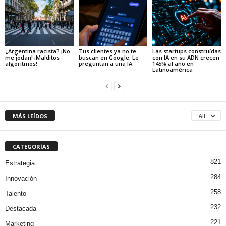
¿Argentina racista? ¡No
Tus clientes ya no te
Las startups construídas
me jodan! ¡Malditos
buscan en Google. Le
con IA en su ADN crecen
algoritmos!
preguntan a una IA.
145% al año en
Latinoamérica
MÁS LEÍDOS
All
CATEGORÍAS
821
Estrategia
284
Innovación
258
Talento
232
Destacada
221
Marketing