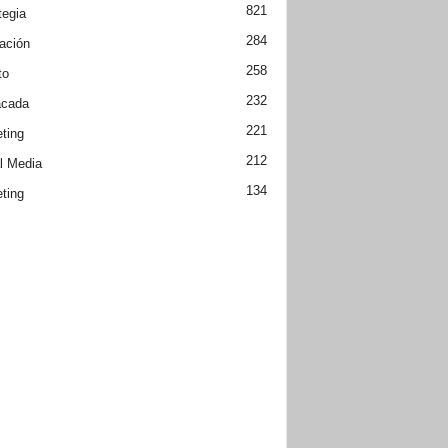
821
tegia
284
ación
258
to
232
acada
221
ting
212
l Media
134
ting