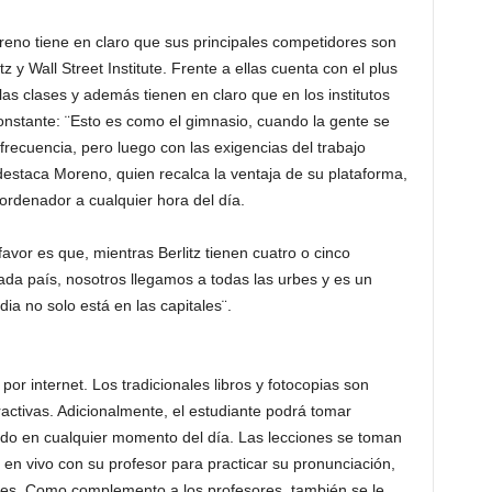
eno tiene en claro que sus principales competidores son
z y Wall Street Institute. Frente a ellas cuenta con el plus
 las clases y además tienen en claro que en los institutos
nstante: ¨Esto es como el gimnasio, cuando la gente se
recuencia, pero luego con las exigencias del trabajo
 destaca Moreno, quien recalca la ventaja de su plataforma,
ordenador a cualquier hora del día.
avor es que, mientras Berlitz tienen cuatro o cinco
ada país, nosotros llegamos a todas las urbes y es un
ia no solo está en las capitales¨.
por internet. Los tradicionales libros y fotocopias son
activas. Adicionalmente, el estudiante podrá tomar
cado en cualquier momento del día. Las lecciones se toman
 en vivo con su profesor para practicar su pronunciación,
les. Como complemento a los profesores, también se le