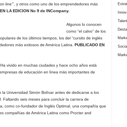
Estra
és on line’”, y otros como uno de los emprendedores más
N LA EDICION No 9 de INCompany.
Innov
Talen
Algunos lo conocen
Dest
como “el calvo” de los
Marke
pulares de los últimos tiempos, los del “cursito de inglés
ndedores más exitosos de América Latina.
PUBLICADO EN
Socia
Marke
Ha vivido en muchas ciudades y hace ocho años está
s empresas de educación en línea más importantes de
n la Universidad Simón Bolívar antes de dedicarse a los
l. Faltando seis meses para concluir la carrera de
la, como co-fundador de Inglés Optimal, una compañía que
tes compañías de América Latina como Procter and