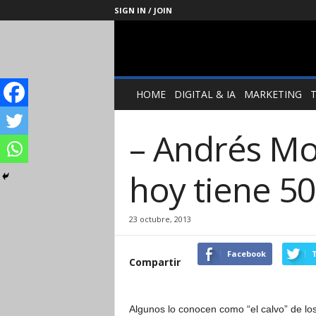
SIGN IN / JOIN
Management
Society
HOME
DIGITAL & IA
MARKETING
– Andrés Mo
hoy tiene 50
23 octubre, 2013
Facebook
T
Compartir
Algunos lo conocen como “el calvo” de los