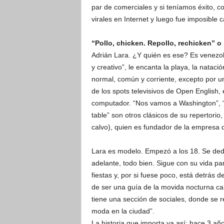
par de comerciales y si teníamos éxito, c
virales en Internet y luego fue imposible 
“Pollo, chicken. Repollo, rechicken” o
Adrián Lara. ¿Y quién es ese? Es venezola
y creativo”, le encanta la playa, la natac
normal, común y corriente, excepto por u
de los spots televisivos de Open English, 
computador. “Nos vamos a Washington”, “P
table” son otros clásicos de su repertori
calvo), quien es fundador de la empresa 
Lara es modelo. Empezó a los 18. Se dedic
adelante, todo bien. Sigue con su vida par
fiestas y, por si fuese poco, está detrás
de ser una guía de la movida nocturna ca
tiene una sección de sociales, donde se r
moda en la ciudad”.
La historia que importa va así: hace 3 añ