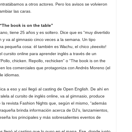
ontratábamos a otros actores. Pero los avisos se volvieron
cambiar las caras.
 “The book is on the table”
no, tiene 25 años y es soltero. Dice que es “muy divertido
ión y va al gimnasio cinco veces a la semana. Un tipo
na pequeña cosa: él también es Wachu, el chico ¡éeexito!
el cursito online para aprender inglés a través de un
ollo, chicken. Repollo, rechicken” o “The book is on the
o, en los comerciales que protagoniza con Andrés Moreno (el
de idiomas.
a a eso y así llegó al casting de Open English. De ahí en
alela al cursito de inglés online, va al gimnasio, produce
 de la revista Fashion Nights que, según el mismo, “además
raqueña brinda información acerca de DJ’s, lanzamientos,
eseña los principales y más sobresalientes eventos de
os llegó al casting que lo puso en el mapa. Ese, donde junto