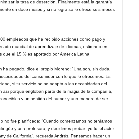
mizar la tasa de deserción. Finalmente está la garantía
amente en doce meses y si no logra se le ofrece seis meses
000 empleados que ha recibido acciones como pago y
rcado mundial de aprendizaje de idiomas, estimado en
os que el 15 % es aportado por América Latina.
 ha pegado, dice el propio Moreno: “Una son, sin duda,
s necesidades del consumidor con lo que le ofrecemos. Es
dad, si tu servicio no se adapta a las necesidades del
on así porque engloban parte de la magia de la compañía,
conocibles y un sentido del humor y una manera de ser
eno no fue planificada: “Cuando comenzamos no teníamos
ingüe y una profesora, y decidimos probar: yo fui el actor
nny de California”, recuerda Andrés. Pensamos hacer un