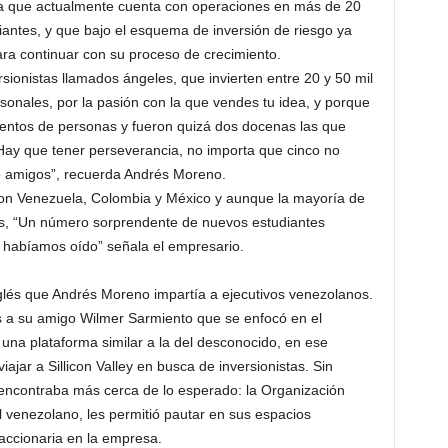
sa que actualmente cuenta con operaciones en más de 20
antes, y que bajo el esquema de inversión de riesgo ya
ra continuar con su proceso de crecimiento.
rsionistas llamados ángeles, que invierten entre 20 y 50 mil
rsonales, por la pasión con la que vendes tu idea, y porque
ientos de personas y fueron quizá dos docenas las que
 Hay que tener perseverancia, no importa que cinco no
o amigos”, recuerda Andrés Moreno.
on Venezuela, Colombia y México y aunque la mayoría de
as, “Un número sorprendente de nuevos estudiantes
 habíamos oído” señala el empresario.
inglés que Andrés Moreno impartía a ejecutivos venezolanos.
as a su amigo Wilmer Sarmiento que se enfocó en el
na plataforma similar a la del desconocido, en ese
jar a Sillicon Valley en busca de inversionistas. Sin
encontraba más cerca de lo esperado: la Organización
 venezolano, les permitió pautar en sus espacios
 accionaria en la empresa.