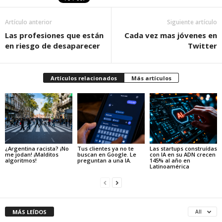
Artículo anterior
Siguiente artículo
Las profesiones que están
Cada vez mas jóvenes en
en riesgo de desaparecer
Twitter
Artículos relacionados
Más artículos
¿Argentina racista? ¡No
Tus clientes ya no te
Las startups construídas
me jodan! ¡Malditos
buscan en Google. Le
con IA en su ADN crecen
algoritmos!
preguntan a una IA.
145% al año en
Latinoamérica
MÁS LEÍDOS
All