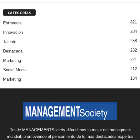
CATEGORÍAS
821
Estrategia
284
Innovación
258
Talento
232
Destacada
221
Marketing
212
Social Media
134
Marketing
Desde MANAGEMENTSociety difundimos lo mejor del managment
mundial, promoviendo el pensamiento de lo mas destacados expertos