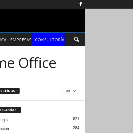
ICA
EMPRESAS
CONSULTORÍA
me Office
S LEÍDOS
All
TEGORÍAS
821
tegia
284
ación