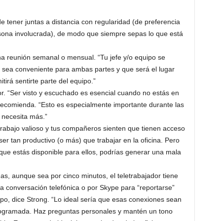
tener juntas a distancia con regularidad (de preferencia
sona involucrada), de modo que siempre sepas lo que está
na reunión semanal o mensual. “Tu jefe y/o equipo se
 sea conveniente para ambas partes y que será el lugar
tirá sentirte parte del equipo.”
or. “Ser visto y escuchado es esencial cuando no estás en
, recomienda. “Esto es especialmente importante durante las
 necesita más.”
trabajo valioso y tus compañeros sienten que tienen acceso
er tan productivo (o más) que trabajar en la oficina. Pero
 que estás disponible para ellos, podrías generar una mala
das, aunque sea por cinco minutos, el teletrabajador tiene
na conversación telefónica o por Skype para “reportarse”
o, dice Strong. “Lo ideal sería que esas conexiones sean
rogramada. Haz preguntas personales y mantén un tono