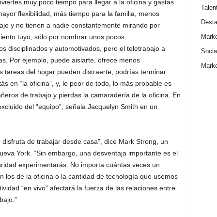
viertes muy poco tiempo para llegar a la oficina y gastas
Talen
ayor flexibilidad, más tiempo para la familia, menos
Dest
ajo y no tienen a nadie constantemente mirando por
Marke
ento tuyo, sólo por nombrar unos pocos.
s disciplinados y automotivados, pero el teletrabajo a
Socia
s. Por ejemplo, puede aislarte, ofrece menos
Marke
las tareas del hogar pueden distraerte, podrías terminar
 en “la oficina”, y, lo peor de todo, lo más probable es
eros de trabajo y pierdas la camaradería de la oficina. En
 excluido del “equipo”, señala Jacquelyn Smith en un
disfruta de trabajar desde casa”, dice Mark Strong, un
ueva York. “Sin embargo, una desventaja importante es el
ridad experimentarás. No importa cuántas veces un
n los de la oficina o la cantidad de tecnología que usemos
vidad “en vivo” afectará la fuerza de las relaciones entre
bajo.”