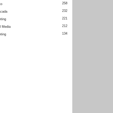
258
to
232
acada
221
ting
212
l Media
134
ting