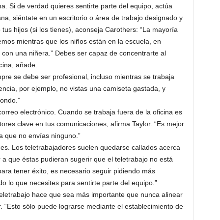
a. Si de verdad quieres sentirte parte del equipo, actúa
ana, siéntate en un escritorio o área de trabajo designado y
 tus hijos (si los tienes), aconseja Carothers: “La mayoría
mos mientras que los niños están en la escuela, en
o con una niñera.” Debes ser capaz de concentrarte al
cina, añade.
mpre se debe ser profesional, incluso mientras se trabaja
ncia, por ejemplo, no vistas una camiseta gastada, y
fondo.”
orreo electrónico. Cuando se trabaja fuera de la oficina es
tores clave en tus comunicaciones, afirma Taylor. “Es mejor
a que no envías ninguno.”
es. Los teletrabajadores suelen quedarse callados acerca
a que éstas pudieran sugerir que el teletrabajo no está
ara tener éxito, es necesario seguir pidiendo más
 lo que necesites para sentirte parte del equipo.”
 teletrabajo hace que sea más importante que nunca alinear
lor. “Esto sólo puede lograrse mediante el establecimiento de