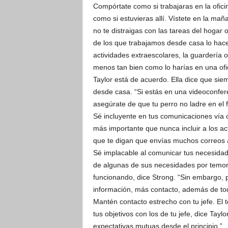
Compórtate como si trabajaras en la oficin
como si estuvieras allí. Vístete en la mañ
no te distraigas con las tareas del hogar o
de los que trabajamos desde casa lo hace
actividades extraescolares, la guardería 
menos tan bien como lo harías en una ofi
Taylor está de acuerdo. Ella dice que sie
desde casa. “Si estás en una videoconfere
asegúrate de que tu perro no ladre en el 
Sé incluyente en tus comunicaciones vía c
más importante que nunca incluir a los ac
que te digan que envías muchos correos 
Sé implacable al comunicar tus necesidad
de algunas de sus necesidades por temor 
funcionando, dice Strong. “Sin embargo, p
información, más contacto, además de todo
Mantén contacto estrecho con tu jefe. El
tus objetivos con los de tu jefe, dice Tay
expectativas mutuas desde el principio.”