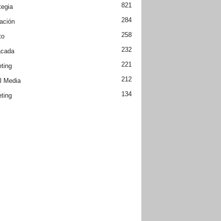
821
tegia
284
ación
258
to
232
acada
221
ting
212
l Media
134
ting