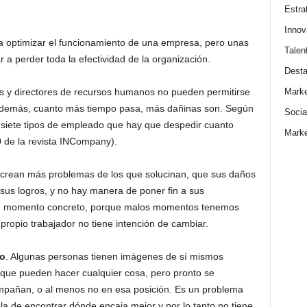
Estra
Innov
 optimizar el funcionamiento de una empresa, pero unas
Talen
 perder toda la efectividad de la organización.
Dest
Marke
s y directores de recursos humanos no pueden permitirse
 además, cuanto más tiempo pasa, más dañinas son. Según
Socia
 siete tipos de empleado que hay que despedir cuanto
Marke
0 de la revista INCompany).
crean más problemas de los que solucinan, que sus daños
sus logros, y no hay manera de poner fin a sus
un momento concreto, porque malos momentos tenemos
propio trabajador no tiene intención de cambiar.
o
. Algunas personas tienen imágenes de sí mismos
que pueden hacer cualquier cosa, pero pronto se
mpañan, o al menos no en esa posición. Es un problema
 la de encontrar dónde encaja mejor y por lo tanto no tiene