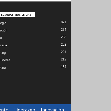
TEGORIAS MÁS LEIDAS
821
tegia
284
ación
258
to
232
cada
221
ting
212
l Media
134
ting
ento
Liderazgo
Innovación