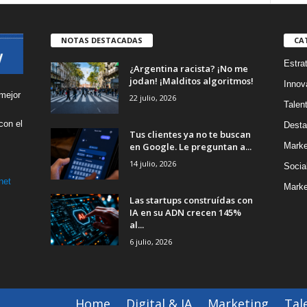
NOTAS DESTACADAS
CA
Estra
¿Argentina racista? ¡No me
jodan! ¡Malditos algoritmos!
Innov
mejor
22 julio, 2026
Talen
con el
Desta
Tus clientes ya no te buscan
s
en Google. Le preguntan a...
Marke
14 julio, 2026
Socia
net
Marke
Las startups construídas con
IA en su ADN crecen 145%
al...
6 julio, 2026
Home
Digital & IA
Marketing
Tal