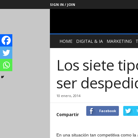
SIGN IN / JOIN
Management
Society
HOME
DIGITAL & IA
MARKETING
Los siete t
ser desped
10 enero, 2014
Facebook
T
Compartir
En una situación tan competitiva como l