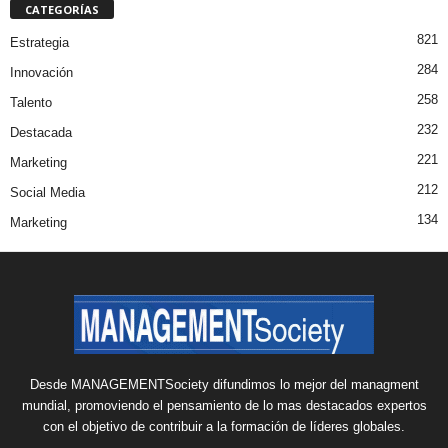
CATEGORÍAS
821
Estrategia
284
Innovación
258
Talento
232
Destacada
221
Marketing
212
Social Media
134
Marketing
Desde MANAGEMENTSociety difundimos lo mejor del managment
mundial, promoviendo el pensamiento de lo mas destacados expertos
con el objetivo de contribuir a la formación de líderes globales.