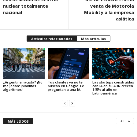
nuclear totalmente
venta de Motorola
nacional
Mobility a la empresa
asiática
Artículos relacionados
Más artículos
¿Argentina racista? ¡No
Tus clientes ya no te
Las startups construídas
me jodan! ¡Malditos
buscan en Google. Le
con IA en su ADN crecen
algoritmos!
preguntan a una IA.
145% al año en
Latinoamérica
MÁS LEÍDOS
All