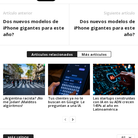
Artículo anterior
Siguiente artículo
Dos nuevos modelos de
Dos nuevos modelos de
iPhone gigantes para este
iPhone gigantes para este
año?
año?
Artículos relacionados
Más artículos
¿Argentina racista? ¡No
Tus clientes ya no te
Las startups construídas
me jodan! ¡Malditos
buscan en Google. Le
con IA en su ADN crecen
algoritmos!
preguntan a una IA.
145% al año en
Latinoamérica
MÁS LEÍDOS
All