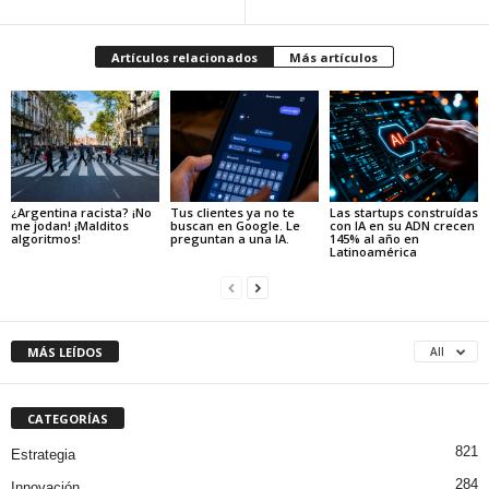
Artículos relacionados
Más artículos
¿Argentina racista? ¡No
Tus clientes ya no te
Las startups construídas
me jodan! ¡Malditos
buscan en Google. Le
con IA en su ADN crecen
algoritmos!
preguntan a una IA.
145% al año en
Latinoamérica
MÁS LEÍDOS
All
CATEGORÍAS
821
Estrategia
284
Innovación