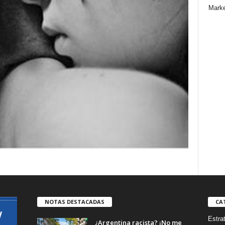
Marke
NOTAS DESTACADAS
CA
Estra
¿Argentina racista? ¡No me