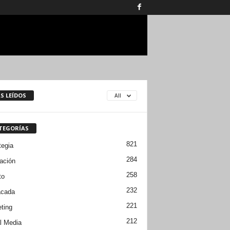
S LEÍDOS
All
TEGORÍAS
821
tegia
284
ación
258
to
232
acada
221
ting
212
l Media