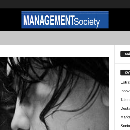
MÁ
CA
Estra
Innov
Talen
Dest
Marke
Socia