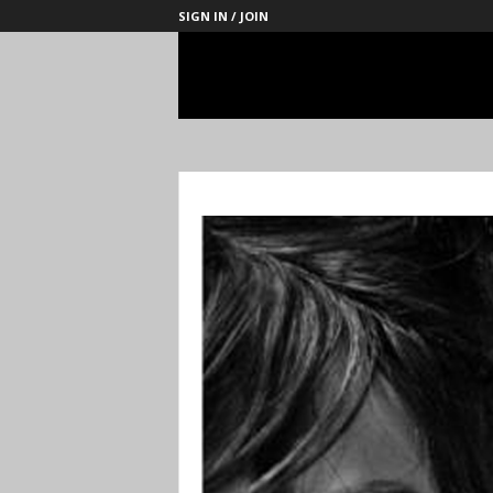
SIGN IN / JOIN
Management
Society