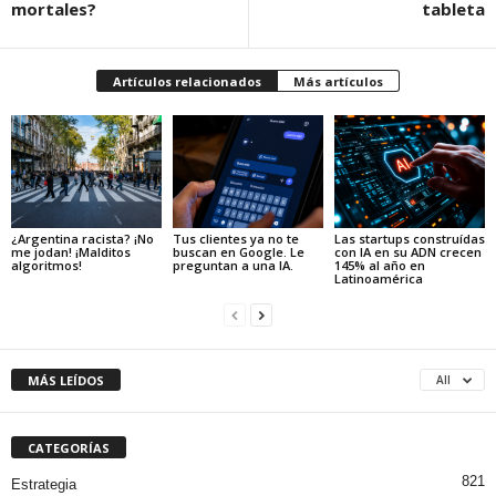
mortales?
tableta
Artículos relacionados
Más artículos
¿Argentina racista? ¡No
Tus clientes ya no te
Las startups construídas
me jodan! ¡Malditos
buscan en Google. Le
con IA en su ADN crecen
algoritmos!
preguntan a una IA.
145% al año en
Latinoamérica
MÁS LEÍDOS
All
CATEGORÍAS
821
Estrategia