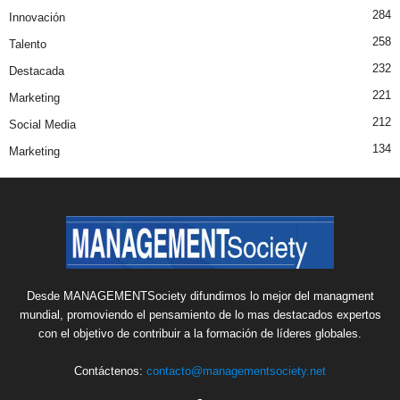
284
Innovación
258
Talento
232
Destacada
221
Marketing
212
Social Media
134
Marketing
Desde MANAGEMENTSociety difundimos lo mejor del managment
mundial, promoviendo el pensamiento de lo mas destacados expertos
con el objetivo de contribuir a la formación de líderes globales.
Contáctenos:
contacto@managementsociety.net