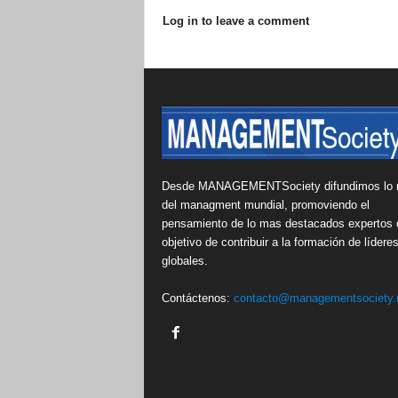
Log in to leave a comment
Desde MANAGEMENTSociety difundimos lo 
del managment mundial, promoviendo el
pensamiento de lo mas destacados expertos 
objetivo de contribuir a la formación de lídere
globales.
Contáctenos:
contacto@managementsociety.