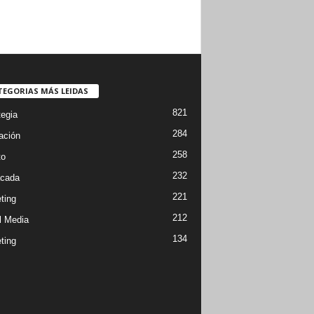
TEGORIAS MÁS LEIDAS
821
tegia
284
ación
258
to
232
cada
221
ting
212
l Media
134
ting