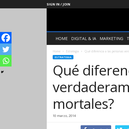
SIGN IN / JOIN
Management
Society
HOME
DIGITAL & IA
MARKETING
Home
Estrategia
Qué diferencia a las personas ver
ESTRATEGIA
Qué diferenc
verdaderame
mortales?
10 marzo, 2014