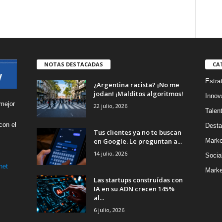
NOTAS DESTACADAS
CA
Estra
¿Argentina racista? ¡No me
jodan! ¡Malditos algoritmos!
Innov
mejor
22 julio, 2026
Talen
con el
Desta
Tus clientes ya no te buscan
s
en Google. Le preguntan a...
Marke
14 julio, 2026
Socia
net
Marke
Las startups construídas con
IA en su ADN crecen 145%
al...
6 julio, 2026