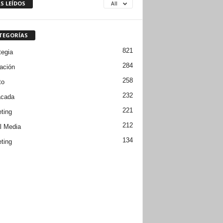
S LEÍDOS
All
TEGORÍAS
821
tegia
284
ación
258
to
232
acada
221
ting
212
l Media
134
ting