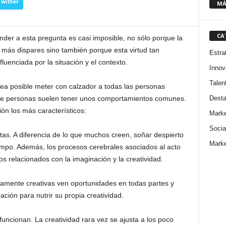
witter
MÁ
CA
er a esta pregunta es casi imposible, no sólo porque la
 más dispares sino también porque esta virtud tan
Estra
uenciada por la situación y el contexto.
Innov
Talen
ea posible meter con calzador a todas las personas
Dest
po de personas suelen tener unos comportamientos comunes.
ón los más característicos:
Marke
Socia
tas. A diferencia de lo que muchos creen, soñar despierto
Marke
mpo. Además, los procesos cerebrales asociados al acto
os relacionados con la imaginación y la creatividad.
amente creativas ven oportunidades en todas partes y
ción para nutrir su propia creatividad.
funcionan. La creatividad rara vez se ajusta a los poco