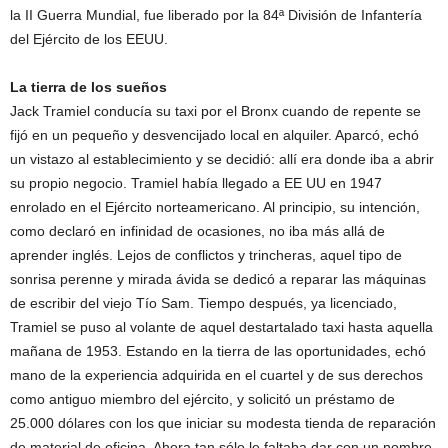
la II Guerra Mundial, fue liberado por la 84ª División de Infantería
del Ejército de los EEUU.
La tierra de los sueños
Jack Tramiel conducía su taxi por el Bronx cuando de repente se
fijó en un pequeño y desvencijado local en alquiler. Aparcó, echó
un vistazo al establecimiento y se decidió: allí era donde iba a abrir
su propio negocio. Tramiel había llegado a EE UU en 1947
enrolado en el Ejército norteamericano. Al principio, su intención,
como declaró en infinidad de ocasiones, no iba más allá de
aprender inglés. Lejos de conflictos y trincheras, aquel tipo de
sonrisa perenne y mirada ávida se dedicó a reparar las máquinas
de escribir del viejo Tío Sam. Tiempo después, ya licenciado,
Tramiel se puso al volante de aquel destartalado taxi hasta aquella
mañana de 1953. Estando en la tierra de las oportunidades, echó
mano de la experiencia adquirida en el cuartel y de sus derechos
como antiguo miembro del ejército, y solicitó un préstamo de
25.000 dólares con los que iniciar su modesta tienda de reparación
de material de oficina. Ahora tan sólo le faltaba dar con un nombre