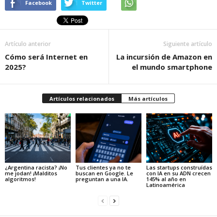
Facebook
Twitter
Artículo anterior
Siguiente artículo
Cómo será Internet en
La incursión de Amazon en
2025?
el mundo smartphone
Artículos relacionados
Más artículos
¿Argentina racista? ¡No
Tus clientes ya no te
Las startups construídas
me jodan! ¡Malditos
buscan en Google. Le
con IA en su ADN crecen
algoritmos!
preguntan a una IA.
145% al año en
Latinoamérica