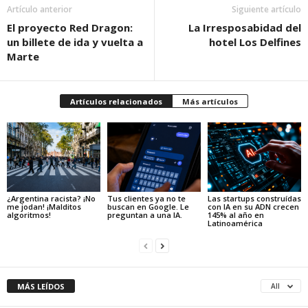
Artículo anterior
Siguiente artículo
El proyecto Red Dragon:
La Irresposabidad del
un billete de ida y vuelta a
hotel Los Delfines
Marte
Artículos relacionados
Más artículos
¿Argentina racista? ¡No
Tus clientes ya no te
Las startups construídas
me jodan! ¡Malditos
buscan en Google. Le
con IA en su ADN crecen
algoritmos!
preguntan a una IA.
145% al año en
Latinoamérica
MÁS LEÍDOS
All