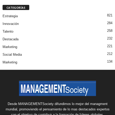
CATEGORÍAS
821
Estrategia
284
Innovación
258
Talento
232
Destacada
221
Marketing
212
Social Media
134
Marketing
Desde MANAGEMENTSociety difundimos lo mejor del managment
mundial, promoviendo el pensamiento de lo mas destacados expertos
con el objetivo de contribuir a la formación de líderes globales.