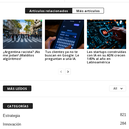
Artículos relacionados
Más artículos
¿Argentina racista? ¡No
Tus clientes ya no te
Las startups construídas
me jodan! ¡Malditos
buscan en Google. Le
con IA en su ADN crecen
algoritmos!
preguntan a una IA.
145% al año en
Latinoamérica
MÁS LEÍDOS
All
CATEGORÍAS
821
Estrategia
284
Innovación