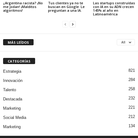
¿Argentina racista? ¡No
Tus clientes ya no te
Las startups construídas
me jodan! ¡Malditos
buscan en Google. Le
con IA en su ADN crecen
algoritmos!
preguntan a una IA.
145% al año en
Latinoamérica
MÁS LEÍDOS
All
CATEGORÍAS
821
Estrategia
284
Innovación
258
Talento
232
Destacada
221
Marketing
212
Social Media
134
Marketing