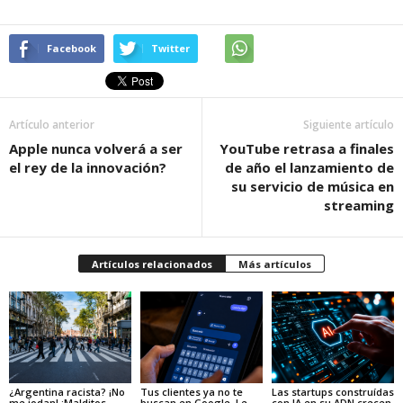
Facebook
Twitter
Artículo anterior
Siguiente artículo
Apple nunca volverá a ser
YouTube retrasa a finales
el rey de la innovación?
de año el lanzamiento de
su servicio de música en
streaming
Artículos relacionados
Más artículos
¿Argentina racista? ¡No
Tus clientes ya no te
Las startups construídas
me jodan! ¡Malditos
buscan en Google. Le
con IA en su ADN crecen