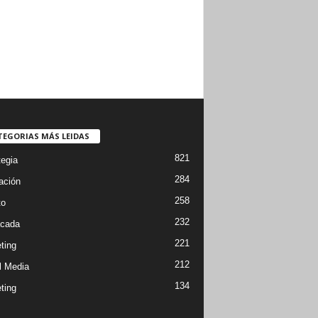
TEGORIAS MÁS LEIDAS
821
tegia
284
ación
258
to
232
cada
221
ting
212
l Media
134
ting