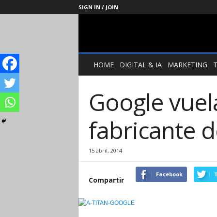
SIGN IN / JOIN
Management
Society
HOME
DIGITAL & IA
MARKETING
Google vuela
fabricante 
15 abril, 2014
Facebook
T
Compartir