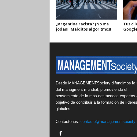
¿Argentina racista? ¡No me
Tus cli
jodan! ¡Malditos algoritmos!
Google
Desde MANAGEMENTSociety difundimos lo 
del managment mundial, promoviendo el
pensamiento de lo mas destacados expertos 
objetivo de contribuir a la formación de lídere
globales.
Contáctenos:
contacto@managementsociety.