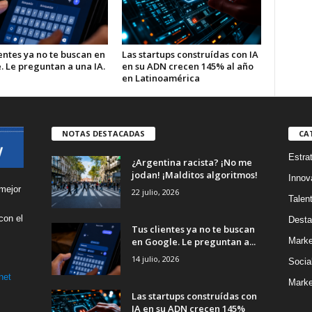
entes ya no te buscan en
Las startups construídas con IA
. Le preguntan a una IA.
en su ADN crecen 145% al año
en Latinoamérica
NOTAS DESTACADAS
CA
Estra
¿Argentina racista? ¡No me
jodan! ¡Malditos algoritmos!
Innov
mejor
22 julio, 2026
Talen
con el
Desta
Tus clientes ya no te buscan
s
en Google. Le preguntan a...
Marke
14 julio, 2026
Socia
net
Marke
Las startups construídas con
IA en su ADN crecen 145%