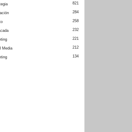
821
tegia
284
ación
258
to
232
acada
221
ting
212
l Media
134
ting