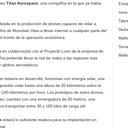
ones
Titan Aerospace
, una compañía en la que ya había
Estra
Innov
Talen
lizada en la producción de drones capaces de volar a
Dest
a de Mountain View a llevar internet a cualquier parte del
el monto de la operación económica.
Marke
Socia
á en colaboración con el Proyecto Loon de la empresa de
Marke
ñía pretende llevar la red de redes a las regiones más
 globos aerostáticos.
án todavía en desarrollo, funcionan con energía solar, una
puedan volar hasta una altura de 20 kilómetros sobre el
 100 kilómetros por hora. Los prototipos de estos drones,
ares, cuentan con una envergadura de 50 metros, una
 transportar entre 30 y 100 kilos de carga útil.
e
estará lo suficiente madura para su implantación en
nal.