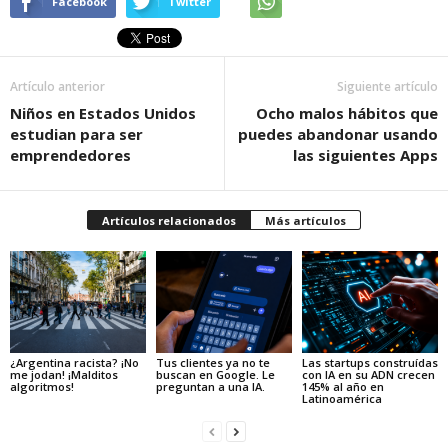
Facebook
Twitter
Artículo anterior
Siguiente artículo
Niños en Estados Unidos
Ocho malos hábitos que
estudian para ser
puedes abandonar usando
emprendedores
las siguientes Apps
Artículos relacionados
Más artículos
¿Argentina racista? ¡No
Tus clientes ya no te
Las startups construídas
me jodan! ¡Malditos
buscan en Google. Le
con IA en su ADN crecen
algoritmos!
preguntan a una IA.
145% al año en
Latinoamérica