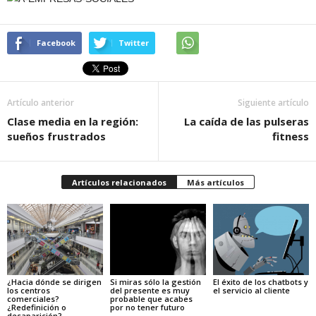
Facebook
Twitter
Artículo anterior
Siguiente artículo
Clase media en la región:
La caída de las pulseras
sueños frustrados
fitness
Artículos relacionados
Más artículos
¿Hacia dónde se dirigen
Si miras sólo la gestión
El éxito de los chatbots y
los centros
del presente es muy
el servicio al cliente
comerciales?
probable que acabes
¿Redefinición o
por no tener futuro
desaparición?