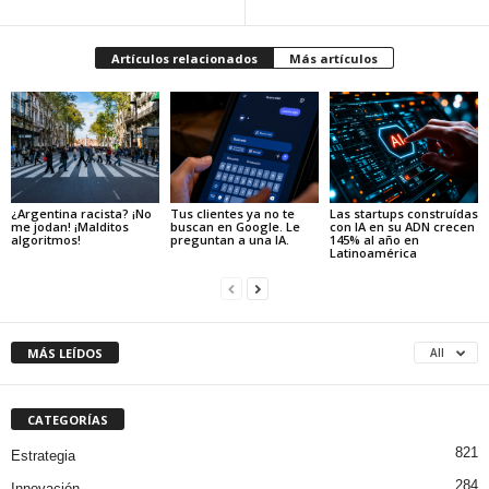
Artículos relacionados
Más artículos
¿Argentina racista? ¡No
Tus clientes ya no te
Las startups construídas
me jodan! ¡Malditos
buscan en Google. Le
con IA en su ADN crecen
algoritmos!
preguntan a una IA.
145% al año en
Latinoamérica
MÁS LEÍDOS
All
CATEGORÍAS
821
Estrategia
284
Innovación