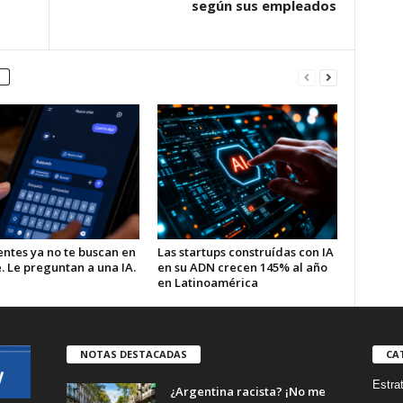
según sus empleados
entes ya no te buscan en
Las startups construídas con IA
. Le preguntan a una IA.
en su ADN crecen 145% al año
en Latinoamérica
NOTAS DESTACADAS
CA
Estra
¿Argentina racista? ¡No me