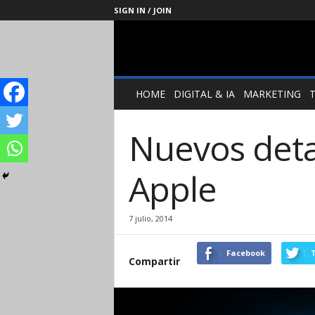
SIGN IN / JOIN
Management
Society
HOME
DIGITAL & IA
MARKETING
Nuevos deta
Apple
7 julio, 2014
Facebook
T
Compartir