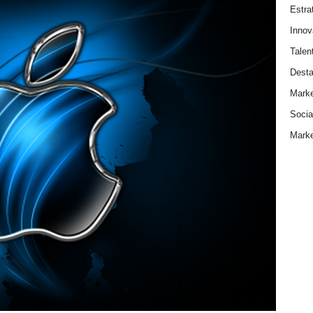
Estra
Innov
Talen
Dest
Marke
Socia
Marke