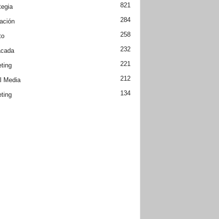
821
tegia
284
ación
258
to
232
acada
221
ting
212
l Media
134
ting