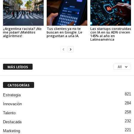
¿Argentina racista? ¡No
Tus clientes ya no te
Las startups construídas
me jodan! ¡Malditos
buscan en Google. Le
con IA en su ADN crecen
algoritmos!
preguntan a una IA.
145% al año en
Latinoamérica
MÁS LEÍDOS
All
CATEGORÍAS
821
Estrategia
284
Innovación
258
Talento
232
Destacada
221
Marketing