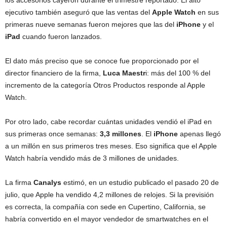
los accesorios cayeron durante el trimestre reportado. El alto
ejecutivo también aseguró que las ventas del
Apple Watch
en sus
primeras nueve semanas fueron mejores que las del
iPhone
y el
iPad
cuando fueron lanzados.
El dato más preciso que se conoce fue proporcionado por el
director financiero de la firma,
Luca Maestr
i: más del 100 % del
incremento de la categoría Otros Productos responde al Apple
Watch.
Por otro lado, cabe recordar cuántas unidades vendió el iPad en
sus primeras once semanas:
3,3 millones
. El
iPhone
apenas llegó
a un millón en sus primeros tres meses. Eso significa que el Apple
Watch habría vendido más de 3 millones de unidades.
La firma
Canalys
estimó, en un estudio publicado el pasado 20 de
julio, que Apple ha vendido 4,2 millones de relojes. Si la previsión
es correcta, la compañía con sede en Cupertino, California, se
habría convertido en el mayor vendedor de smartwatches en el