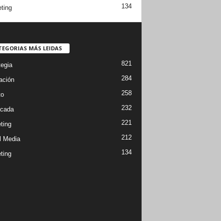
134
ting
TEGORIAS MÁS LEIDAS
821
tegia
284
ación
258
to
232
cada
221
ting
212
l Media
134
ting