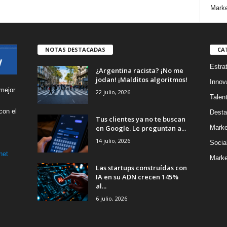
Marke
NOTAS DESTACADAS
CA
Estra
¿Argentina racista? ¡No me
jodan! ¡Malditos algoritmos!
Innov
mejor
22 julio, 2026
Talen
con el
Desta
Tus clientes ya no te buscan
s
en Google. Le preguntan a...
Marke
14 julio, 2026
Socia
net
Marke
Las startups construídas con
IA en su ADN crecen 145%
al...
6 julio, 2026