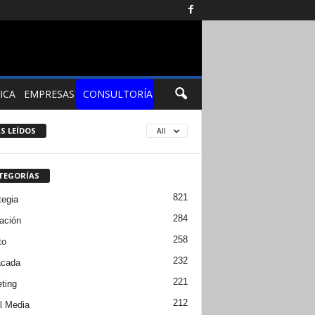
ICA
EMPRESAS
CONSULTORÍA
S LEÍDOS
All
TEGORÍAS
821
tegia
284
ación
258
to
232
acada
221
ting
212
l Media