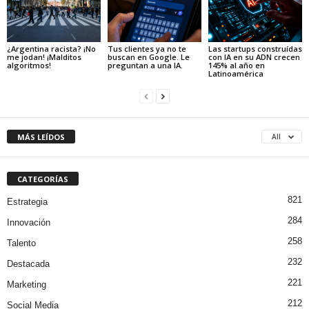
¿Argentina racista? ¡No
Tus clientes ya no te
Las startups construídas
me jodan! ¡Malditos
buscan en Google. Le
con IA en su ADN crecen
algoritmos!
preguntan a una IA.
145% al año en
Latinoamérica
MÁS LEÍDOS
All
CATEGORÍAS
821
Estrategia
284
Innovación
258
Talento
232
Destacada
221
Marketing
212
Social Media