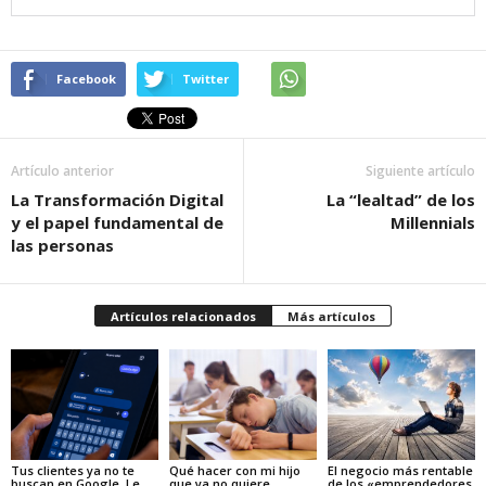
Facebook
Twitter
Artículo anterior
Siguiente artículo
La Transformación Digital
La “lealtad” de los
y el papel fundamental de
Millennials
las personas
Artículos relacionados
Más artículos
Tus clientes ya no te
Qué hacer con mi hijo
El negocio más rentable
buscan en Google. Le
que ya no quiere
de los «emprendedores