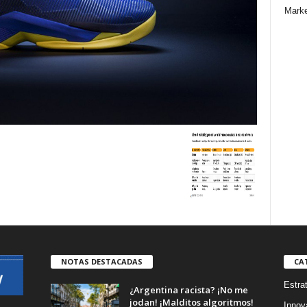
Marke
NOTAS DESTACADAS
CA
Estra
¿Argentina racista? ¡No me
jodan! ¡Malditos algoritmos!
Innov