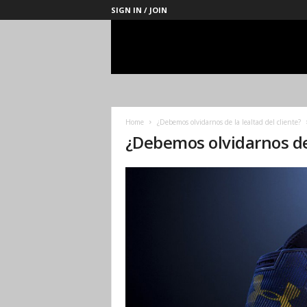
SIGN IN / JOIN
Management
Society
Home
¿Debemos olvidarnos de la lealtad del cliente?
¿Debemos olvidarnos de 