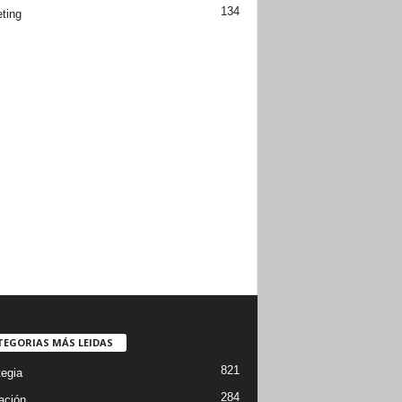
134
ting
TEGORIAS MÁS LEIDAS
821
tegia
284
ación