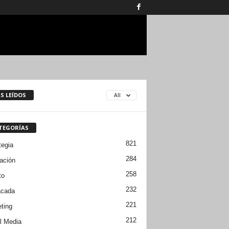
S LEÍDOS
All
TEGORÍAS
821
tegia
284
ación
258
to
232
acada
221
ting
212
l Media