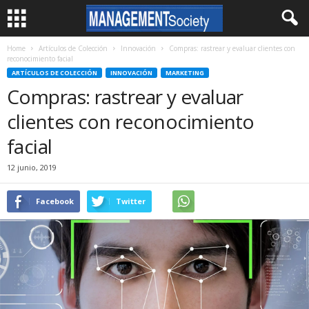
Home
Artículos de Colección
Innovación
Compras: rastrear y evaluar clientes con
reconocimiento facial
ARTÍCULOS DE COLECCIÓN
INNOVACIÓN
MARKETING
Compras: rastrear y evaluar
clientes con reconocimiento
facial
12 junio, 2019
Facebook
Twitter