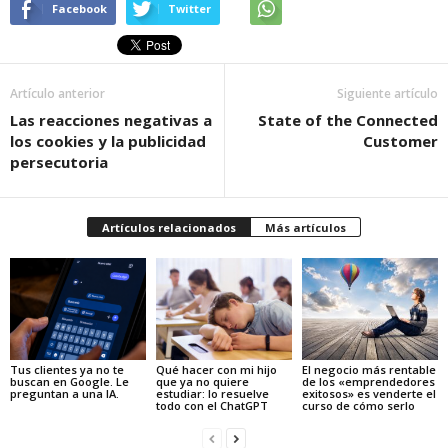
Facebook
Twitter
Artículo anterior
Siguiente artículo
Las reacciones negativas a
State of the Connected
los cookies y la publicidad
Customer
persecutoria
Artículos relacionados
Más artículos
Tus clientes ya no te
Qué hacer con mi hijo
El negocio más rentable
buscan en Google. Le
que ya no quiere
de los «emprendedores
preguntan a una IA.
estudiar: lo resuelve
exitosos» es venderte el
todo con el ChatGPT
curso de cómo serlo