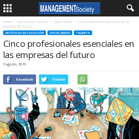
Home
Artículos de Colección
Social Media
Cinco profesionales esenciales en las
empresas del futuro
ARTÍCULOS DE COLECCIÓN
SOCIAL MEDIA
TALENTO
Cinco profesionales esenciales en
las empresas del futuro
3 agosto, 2019
Facebook
Twitter