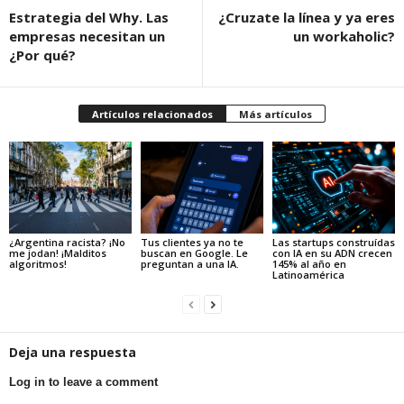
Estrategia del Why. Las
¿Cruzate la línea y ya eres
empresas necesitan un
un workaholic?
¿Por qué?
Artículos relacionados
Más artículos
¿Argentina racista? ¡No
Tus clientes ya no te
Las startups construídas
me jodan! ¡Malditos
buscan en Google. Le
con IA en su ADN crecen
algoritmos!
preguntan a una IA.
145% al año en
Latinoamérica
Deja una respuesta
Log in to leave a comment