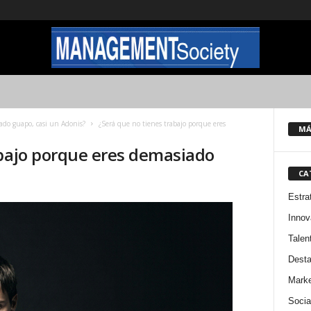
ado guapo, casi un Adonis?
¿Será que no tienes trabajo porque eres
MÁ
abajo porque eres demasiado
CA
Estra
Innov
Talen
Dest
Marke
Socia