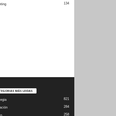
134
ting
TEGORIAS MÁS LEIDAS
821
tegia
284
ación
258
to