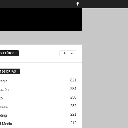
S LEÍDOS
All
TEGORÍAS
821
tegia
284
ación
258
to
232
acada
221
ting
212
l Media