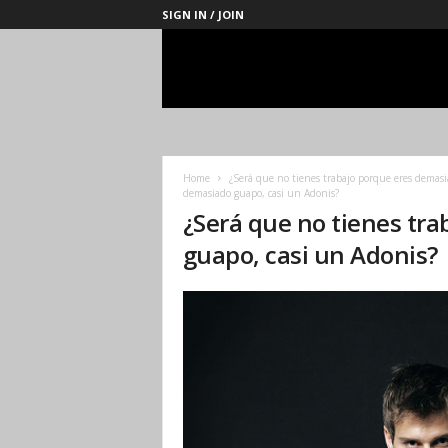
SIGN IN / JOIN
Management
Society
Home
¿Será que no tienes trabajo porque eres demasi
demasiado guapo, casi un Adonis?
¿Será que no tienes tr
guapo, casi un Adonis?