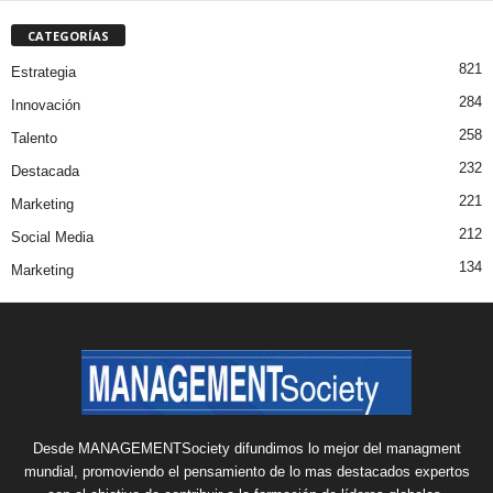
CATEGORÍAS
821
Estrategia
284
Innovación
258
Talento
232
Destacada
221
Marketing
212
Social Media
134
Marketing
Desde MANAGEMENTSociety difundimos lo mejor del managment
mundial, promoviendo el pensamiento de lo mas destacados expertos