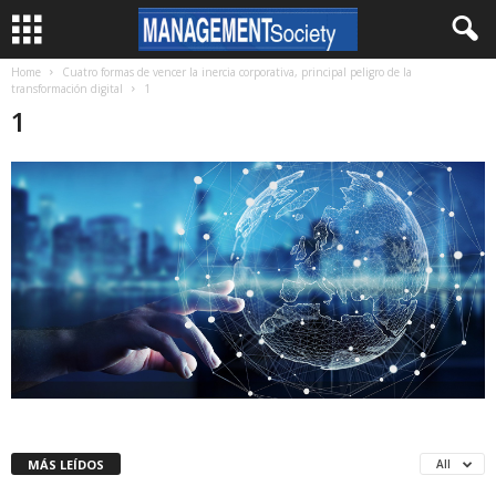
Home
Cuatro formas de vencer la inercia corporativa, principal peligro de la
transformación digital
1
1
MÁS LEÍDOS
All