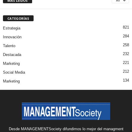
MÁS LEÍDOS
All
CATEGORÍAS
821
Estrategia
284
Innovación
258
Talento
232
Destacada
221
Marketing
212
Social Media
134
Marketing
Desde MANAGEMENTSociety difundimos lo mejor del managment