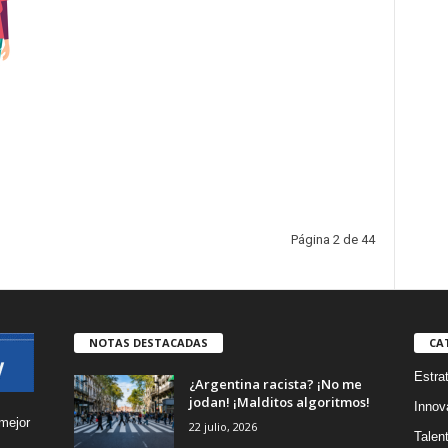
Página 2 de 44
NOTAS DESTACADAS
CA
Estra
¿Argentina racista? ¡No me
jodan! ¡Malditos algoritmos!
Innov
mejor
22 julio, 2026
Talen