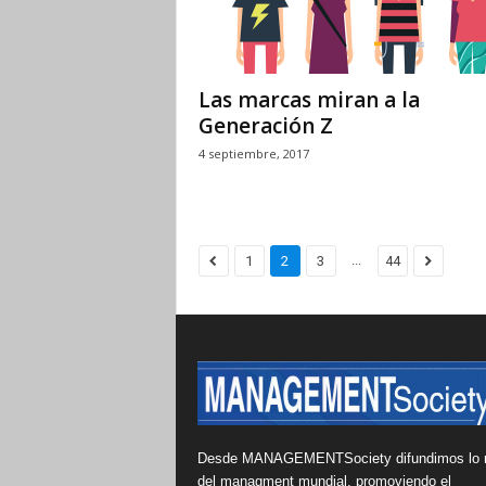
Las marcas miran a la
Generación Z
4 septiembre, 2017
...
1
2
3
44
Desde MANAGEMENTSociety difundimos lo 
del managment mundial, promoviendo el