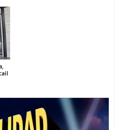
a,
ail