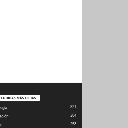
TEGORIAS MÁS LEIDAS
821
tegia
284
ación
258
to