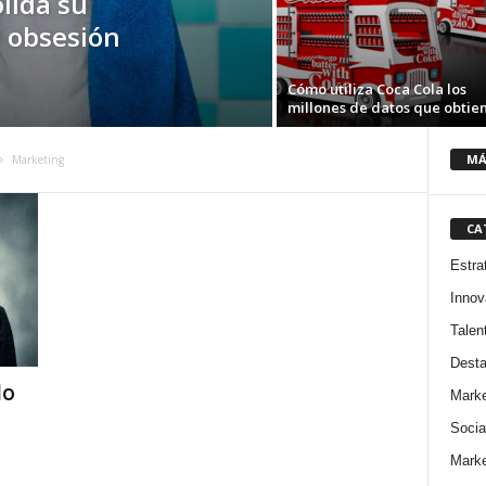
lida su
u obsesión
Cómo utiliza Coca Cola los
millones de datos que obtie
MÁ
Marketing
CA
Estra
Innov
Talen
Dest
do
Marke
Socia
Marke