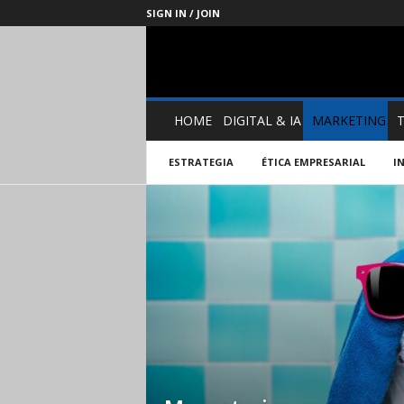
SIGN IN / JOIN
Management
Society
HOME
DIGITAL & IA
MARKETING
ESTRATEGIA
ÉTICA EMPRESARIAL
I