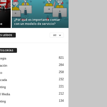
¿Por qué es importante contar
ne
con un modelo de servicio?
S LEÍDOS
All
TEGORÍAS
821
tegia
284
ación
258
to
232
acada
221
ting
212
l Media
134
ting