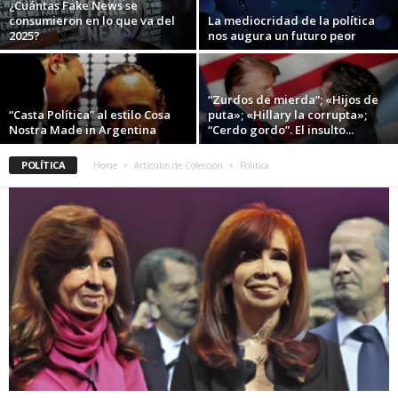
¿Cuántas Fake News se
consumieron en lo que va del
La mediocridad de la política
2025?
nos augura un futuro peor
“Zurdos de mierda”; «Hijos de
“Casta Política” al estilo Cosa
puta»; «Hillary la corrupta»;
Nostra Made in Argentina
“Cerdo gordo”. El insulto...
POLÍTICA
Home
Artículos de Colección
Política