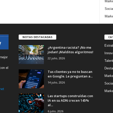
Marke
Socia
Marke
NOTAS DESTACADAS
CA
Estra
¿Argentina racista? ¡No me
jodan! ¡Malditos algoritmos!
Innov
mejor
22 julio, 2026
Talen
con el
Desta
Tus clientes ya no te buscan
s
en Google. Le preguntan a...
Marke
14 julio, 2026
Socia
net
Marke
Las startups construídas con
IA en su ADN crecen 145%
al...
6 julio, 2026