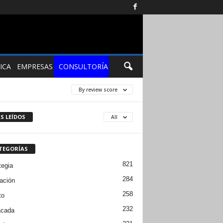
ICA
EMPRESAS
CONSULTORÍA
By review score
S LEÍDOS
All
TEGORÍAS
821
tegia
284
ación
258
to
232
acada