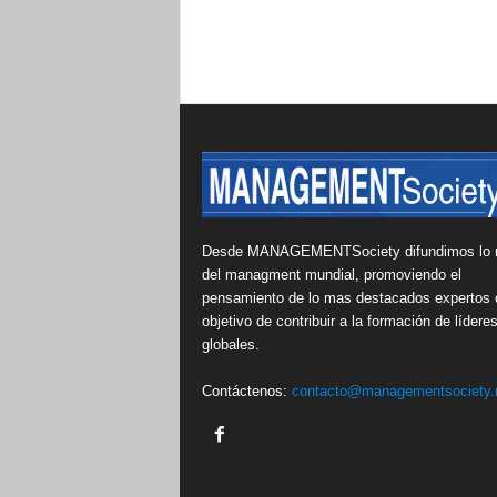
Desde MANAGEMENTSociety difundimos lo 
del managment mundial, promoviendo el
pensamiento de lo mas destacados expertos 
objetivo de contribuir a la formación de lídere
globales.
Contáctenos:
contacto@managementsociety.