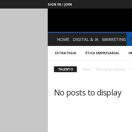
SIGN IN / JOIN
Management
Society
HOME
DIGITAL & IA
MARKETING
ESTRATEGIA
ÉTICA EMPRESARIAL
I
TALENTO
Home
Artículos de Colección
No posts to display