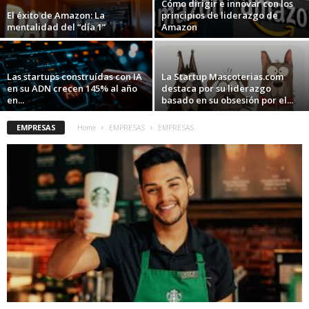
Cómo dirigir e innovar con los
El éxito de Amazon: La
principios de liderazgo de
mentalidad del “día 1”
Amazon
Las startups construídas con IA
La Startup Mascoterias.com
en su ADN crecen 145% al año
destaca por su liderazgo
en...
basado en su obsesión por el...
EMPRESAS
Home
EMPRESAS
EMPRESAS