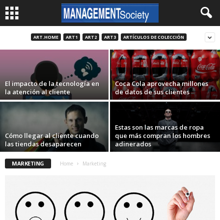
Startup revolution: la innovación
technology-push
ART.HOME
ART1
ART2
ART3
ARTÍCULOS DE COLECCIÓN
26 enero, 2017
El impacto de la tecnología en
Coca Cola aprovecha millones
la atención al cliente
de datos de sus clientes
Estas son las marcas de ropa
Cómo llegar al cliente cuando
que más compran los hombres
las tiendas desaparecen
adinerados
MARKETING
Home
Marketing