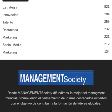
821
Estrategia
284
Innovación
258
Talento
232
Destacada
221
Marketing
212
Social Media
134
Marketing
Desde MANAGEMENTSociety difundimos lo mejor del managment
mundial, promoviendo el pensamiento de lo mas destacados expertos
con el objetivo de contribuir a la formación de líderes globales.