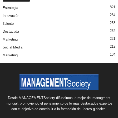
821
Estrategia
284
Innovación
258
Talento
232
Destacada
221
Marketing
212
Social Media
134
Marketing
Desde MANAGEMENTSociety difundimos lo mejor del managment
mundial, promoviendo el pensamiento de lo mas destacados expertos
con el objetivo de contribuir a la formación de líderes globales.