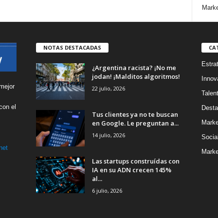
Marke
NOTAS DESTACADAS
CA
Estra
¿Argentina racista? ¡No me
jodan! ¡Malditos algoritmos!
Innov
mejor
22 julio, 2026
Talen
con el
Desta
Tus clientes ya no te buscan
s
en Google. Le preguntan a...
Marke
14 julio, 2026
Socia
net
Marke
Las startups construídas con
IA en su ADN crecen 145%
al...
6 julio, 2026