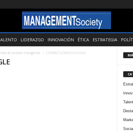
TALENTO
LIDERAZGO
INNOVACIÓN
ÉTICA
ESTRATEGIA
POLÍT
entes de contacto inteligentes
CONTACT-LENSES-GOOGLE
MÁ
GLE
CA
Estra
Innov
Talen
Dest
Marke
Socia