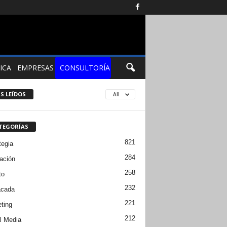
ICA
EMPRESAS
CONSULTORÍA
S LEÍDOS
All
TEGORÍAS
821
tegia
284
ación
258
to
232
acada
221
ting
212
l Media