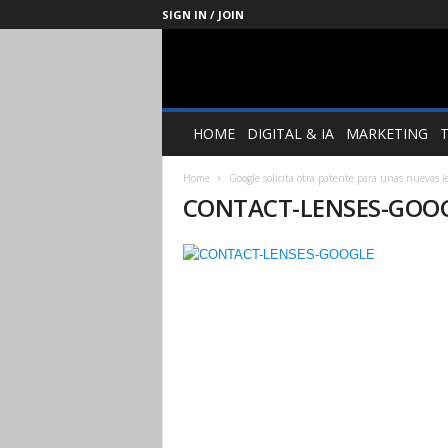
SIGN IN / JOIN
Management
Society
HOME
DIGITAL & IA
MARKETING
Home
Google solicita otra patente para unas nuevas l
CONTACT-LENSES-GOO