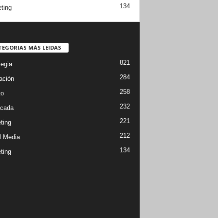
134
ting
TEGORIAS MÁS LEIDAS
821
tegia
284
ación
258
to
232
cada
221
ting
212
l Media
134
ting