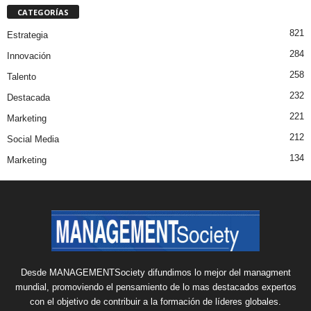
CATEGORÍAS
821
Estrategia
284
Innovación
258
Talento
232
Destacada
221
Marketing
212
Social Media
134
Marketing
Desde MANAGEMENTSociety difundimos lo mejor del managment
mundial, promoviendo el pensamiento de lo mas destacados expertos
con el objetivo de contribuir a la formación de líderes globales.