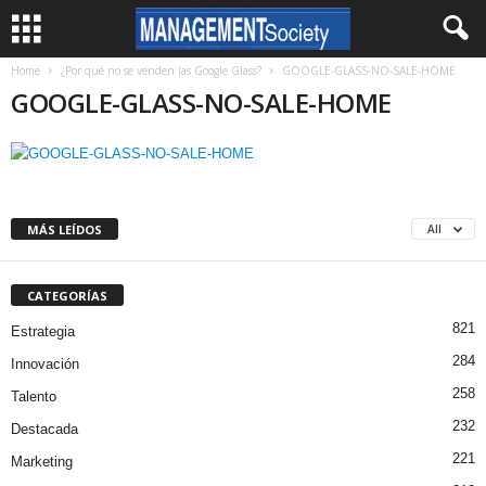
Home
¿Por qué no se venden las Google Glass?
GOOGLE-GLASS-NO-SALE-HOME
GOOGLE-GLASS-NO-SALE-HOME
MÁS LEÍDOS
All
CATEGORÍAS
821
Estrategia
284
Innovación
258
Talento
232
Destacada
221
Marketing